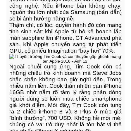
công nghệ. Nếu iPhone bán không chạy,
nguồn thu lớn nhất của Samsung (bán dẫn)
sẽ bị ảnh hưởng nặng nề.
Thậm chí, có lúc, quyền hành đó còn mang
tính sinh sát: khi Apple từ bỏ kế hoạch lắp
màn sapphire lên iPhone, GT Advanced phá
sản. Khi Apple chuyển sang tự phát triển
GPU, cổ phiếu Imagination “bay hơi” 70%.
Retina Web Page Designs
Ngoài chuỗi cung ứng, Tim Cook còn có
UI Design
những chiêu trò kinh doanh mà Steve Jobs
chắc chắn không bao giờ nghĩ đến. Trong
nhiều năm liền, Cook thản nhiên bán iPhone
16GB nhờ nắm rõ tâm lý rằng phần đông
người dùng sẽ luôn mua chiếc smartphone
giá khởi điểm. Mới đây, Tim Cook còn tung
ra 2 chiếc iPhone 8 và 8 Plus ở mức giá
“bình thường”, 700 USD. Không hề mới mẻ,
chúng có vai trò duy nhất là tôn bật vị thế
của chiếc iPhone X giá nghìn đô.