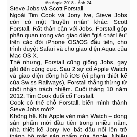
Steve Jobs và Scott Forstall
Ngoài Tim Cook và Jony Ive, Steve Jobs
còn có một “truyền nhân” khác: Scott
Forstall. Rất thân cận với Jobs, Forstall góp
phần quan trọng vào giao diện “giả chất liệu”
trên các đời iPhone OS/iOS đầu tiên, cho
trình duyệt Safari và cho giao diện Aqua của
Mac OS X.
Thế nhưng, Forstall cũng giống Jobs, gay
gắt đến cùng cực. Sau 2 sự cố Apple Watch
và giao diện đồng hồ iOS (vi phạm thiết kế
của Swiss Railways), Forstall thẳng thừng từ
chối nhận trách nhiệm. Cuối tháng 10 năm
2012, Tim Cook đuổi cổ Forstall.
Cook có thế chỗ Forstall, biến mình thành
Steve Jobs mới?
Không hề. Khi Apple vén màn Watch – dòng
sản phẩm mới đầu tiên trong nhiều năm,
nhà thiết kế Jony Ive bắt đầu nổi lên trở
thành bộ mặt sản phẩm của Apple. Nhiều