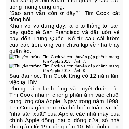
mắt sang Sabih Khan, một quản lý cao cấp
trong mảng cung ứng.
“Sao anh vẫn còn ở đây?”, Tim Cook cất
Milk Adv
tiếng hỏi.
Art Direction, Intractive
Khan vội vã đứng dậy, lái ô tô thẳng tới sân
YOUR CART IS EMPTY!
bay quốc tế San Francisco và đặt luôn vé
bay đến Trung Quốc. Kể từ sau cái lườm
của cấp trên, ông vẫn chưa kịp về nhà thay
quần áo.
Sau đại học, Tim Cook từng có 12 năm làm
việc tại IBM.
Phong cách lạnh lùng và quyết đoán của
Tim Cook nhanh chóng phản ánh vào chuỗi
Different Shape
Entertainment, Intractive
cung ứng của Apple. Ngay trong năm 1998,
Tim Cook gần như xóa bỏ hoàn toàn vai trò
“nhà sản xuất” của Apple: các nhà máy của
chính Apple đồng loạt bị đóng cửa, số nhà
kho giảm từ 19 xuống còn 10. Mô hình cũ bị