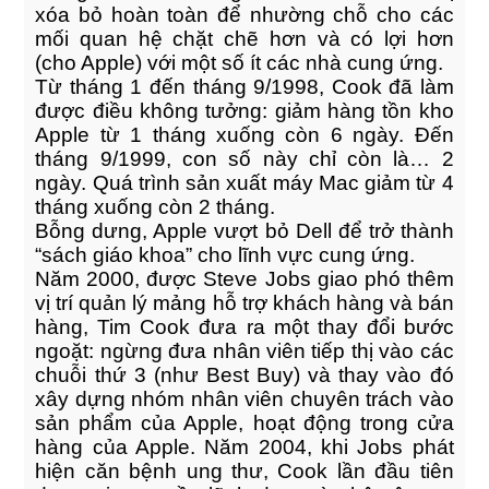
xóa bỏ hoàn toàn để nhường chỗ cho các
mối quan hệ chặt chẽ hơn và có lợi hơn
(cho Apple) với một số ít các nhà cung ứng.
Từ tháng 1 đến tháng 9/1998, Cook đã làm
được điều không tưởng: giảm hàng tồn kho
Apple từ 1 tháng xuống còn 6 ngày. Đến
tháng 9/1999, con số này chỉ còn là… 2
Responsive Layout
ngày. Quá trình sản xuất máy Mac giảm từ 4
Art Direction, Intractive
tháng xuống còn 2 tháng.
Bỗng dưng, Apple vượt bỏ Dell để trở thành
“sách giáo khoa” cho lĩnh vực cung ứng.
Năm 2000, được Steve Jobs giao phó thêm
vị trí quản lý mảng hỗ trợ khách hàng và bán
hàng, Tim Cook đưa ra một thay đổi bước
ngoặt: ngừng đưa nhân viên tiếp thị vào các
chuỗi thứ 3 (như Best Buy) và thay vào đó
xây dựng nhóm nhân viên chuyên trách vào
sản phẩm của Apple, hoạt động trong cửa
hàng của Apple. Năm 2004, khi Jobs phát
hiện căn bệnh ung thư, Cook lần đầu tiên
Positive view