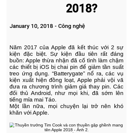
2018
2018?
16
January 10, 2018
-
Công nghệ
ENKEI SỬ DỤNG PHẦN MỀM
MARCH
BI.CANTEEN QUẢN LÝ CĂNG
2018
TIN CHO CBCNV
Năm 2017 của Apple đã kết thúc với 2 sự
kiện đặc biệt. Sự kiện đầu tiên rất đáng
16
buồn: Apple thừa nhận đã cố tình làm chậm
TỔNG CÔNG TY VTC LỰA
các thiết bị iOS bị chai pin để giảm tần suất
MARCH
CHỌN TRIỂN KHAI GIẢI PHÁP
treo ứng dụng. “Batterygate” nổ ra, các vụ
2018
BIHRP
kiện xuất hiện đồng loạt, Apple phải vội vã
đưa ra chương trình giảm giá thay pin. Các
đối thủ Android, như mọi khi, đã sớm lên
10
tiếng mỉa mai Táo.
TRIỂN KHAI BIHRP TẠI
JANUARY
Một lần nữa, mọi chuyện lại trở nên khó
AROMA BAY CANDLES CO.,
2018
khăn với Apple.
LTD