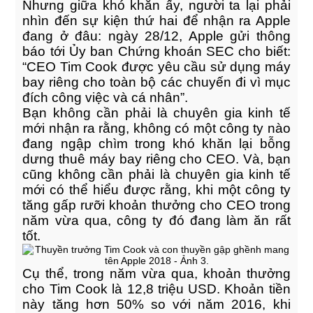
10
Nhưng giữa khó khăn ấy, người ta lại phải
TRIỂN KHAI PHẦN MỀM
nhìn đến sự kiện thứ hai để nhận ra Apple
JANUARY
BIHRP CHO CÔNG TY CỔ
2018
đang ở đâu: ngày 28/12, Apple gửi thông
PHẦN NHIỆT ĐIỆN PHẢ LẠI
báo tới Ủy ban Chứng khoán SEC cho biết:
“CEO Tim Cook được yêu cầu sử dụng máy
bay riêng cho toàn bộ các chuyến đi vì mục
10
đích công việc và cá nhân”.
TRIỂN KHẢI BI.HRP TẠI
JANUARY
Bạn không cần phải là chuyên gia kinh tế
PHƯƠNG CHI SOFTWARE
2018
mới nhận ra rằng, không có một công ty nào
đang ngập chìm trong khó khăn lại bỗng
dưng thuê máy bay riêng cho CEO. Và, bạn
10
cũng không cần phải là chuyên gia kinh tế
mới có thể hiểu được rằng, khi một công ty
THUYỀN TRƯỞNG TIM COOK
JANUARY
tăng gấp rưỡi khoản thưởng cho CEO trong
VÀ CON THUYỀN GẬP
2018
GHỀNH APPLE SẼ ĐI ĐÂU,
năm vừa qua, công ty đó đang làm ăn rất
VỀ ĐÂU TRONG NĂM 2018?
tốt.
10
Cụ thể, trong năm vừa qua, khoản thưởng
KỸ SƯ PHẦN MỀM DỄ DÀNG
JANUARY
cho Tim Cook là 12,8 triệu USD. Khoản tiền
THÀNH TRIỆU PHÚ HƠN
2018
này tăng hơn 50% so với năm 2016, khi
VẬN ĐỘNG VIÊN