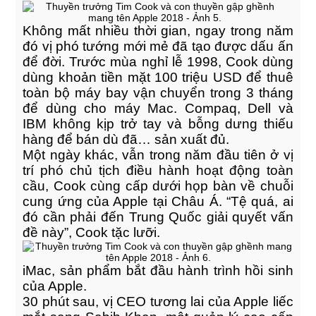
Không mất nhiều thời gian, ngay trong năm
đó vị phó tướng mới mẻ đã tạo được dấu ấn
để đời. Trước mùa nghỉ lễ 1998, Cook dùng
dùng khoản tiền mặt 100 triệu USD để thuê
toàn bộ máy bay vận chuyển trong 3 tháng
để dùng cho máy Mac. Compaq, Dell và
IBM không kịp trở tay và bỗng dưng thiếu
hàng để bán dù đã… sản xuất đủ.
Read More
Một ngày khác, vẫn trong năm đầu tiên ở vị
Entertainment, Intractive
trí phó chủ tịch điều hành hoạt động toàn
cầu, Cook cùng cấp dưới họp bàn về chuỗi
cung ứng của Apple tại Châu Á. “Tệ quá, ai
đó cần phải đến Trung Quốc giải quyết vấn
đề này”, Cook tặc lưỡi.
iMac, sản phẩm bắt đầu hành trình hồi sinh
của Apple.
30 phút sau, vị CEO tương lai của Apple liếc