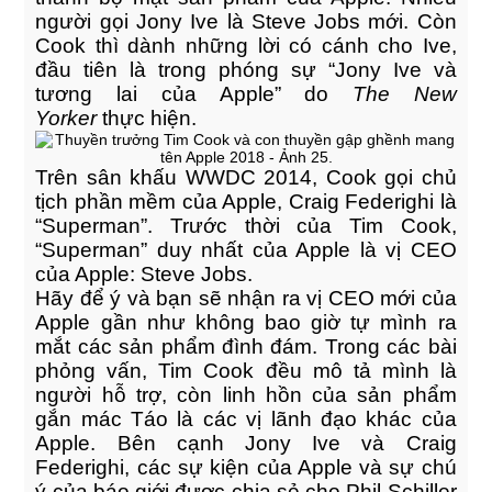
người gọi Jony Ive là Steve Jobs mới. Còn
Cook thì dành những lời có cánh cho Ive,
đầu tiên là trong phóng sự “Jony Ive và
tương lai của Apple” do
The New
Yorker
thực hiện.
Trên sân khấu WWDC 2014, Cook gọi chủ
tịch phần mềm của Apple, Craig Federighi là
“Superman”. Trước thời của Tim Cook,
“Superman” duy nhất của Apple là vị CEO
của Apple: Steve Jobs.
Hãy để ý và bạn sẽ nhận ra vị CEO mới của
Apple gần như không bao giờ tự mình ra
mắt các sản phẩm đình đám. Trong các bài
phỏng vấn, Tim Cook đều mô tả mình là
người hỗ trợ, còn linh hồn của sản phẩm
gắn mác Táo là các vị lãnh đạo khác của
Apple. Bên cạnh Jony Ive và Craig
Federighi, các sự kiện của Apple và sự chú
ý của báo giới được chia sẻ cho Phil Schiller