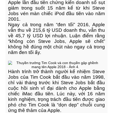
Apple lần đầu tiên chứng kiến doanh số sụt
giảm trong suốt 15 năm kể từ khi Steve
10
Jobs vén màn chiếc iPod đầu tiên vào năm
2001.
QUẢN TRỊ NHÂN SỰ Ở
JANUARY
DOANH NGHIỆP VIỆT HIỆN
Ngay cả trong năm “đen tối” 2016, Apple
2018
NAY
vẫn thu về 215,6 tỷ USD doanh thu, vẫn thu
về 45,7 tỷ USD lợi nhuận. Luận điểm rằng
“không còn Steve Jobs, Apple sẽ chết”
không hề đúng một chút nào ngay cả trong
năm đen tối ấy.
Hành trình trở thành người kế nhiệm Steve
Jobs của Tim Cook bắt đầu vào năm 1998,
chỉ vài tháng trước khi Steve Jobs bắt đầu
cuộc hồi sinh vĩ đại dành cho Apple bằng
chiếc iMac đầu tiên. Lúc này, với 16 năm
HỆ THỐNG QUẢN LÝ MẤT ĐIỆN
kinh nghiệm, trọng trách đầu tiên được giao
VÀ ĐỘ TIN CẬY CỦA LƯỚI
ĐIỆN(BI-OMS)
phó cho Tim Cook là “dọn dẹp” chuỗi cung
Art Direction, Intractive
ứng thê thảm của Apple.