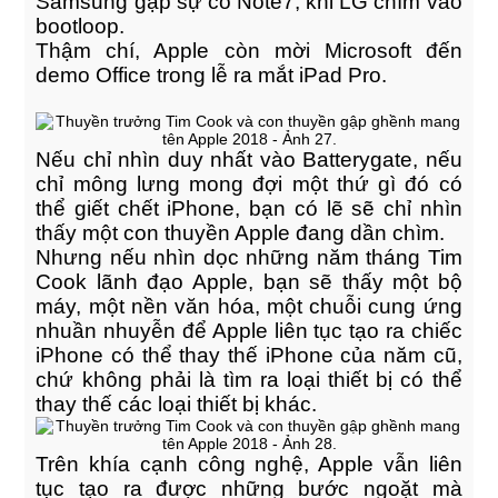
Samsung gặp sự cố Note7, khi LG chìm vào
bootloop.
Thậm chí, Apple còn mời Microsoft đến
demo Office trong lễ ra mắt iPad Pro.
Nếu chỉ nhìn duy nhất vào Batterygate, nếu
chỉ mông lưng mong đợi một thứ gì đó có
thể giết chết iPhone, bạn có lẽ sẽ chỉ nhìn
thấy một con thuyền Apple đang dần chìm.
Nhưng nếu nhìn dọc những năm tháng Tim
Cook lãnh đạo Apple, bạn sẽ thấy một bộ
máy, một nền văn hóa, một chuỗi cung ứng
nhuần nhuyễn để Apple liên tục tạo ra chiếc
iPhone có thể thay thế iPhone của năm cũ,
chứ không phải là tìm ra loại thiết bị có thể
thay thế các loại thiết bị khác.
Trên khía cạnh công nghệ, Apple vẫn liên
tục tạo ra được những bước ngoặt mà