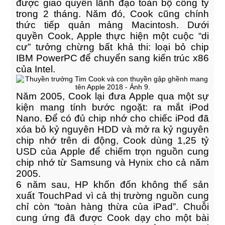
được giao quyền lãnh đạo toàn bộ công ty
Entertainment, Intractive
trong 2 tháng. Năm đó, Cook cũng chính
thức tiếp quản mảng Macintosh. Dưới
quyền Cook, Apple thực hiện một cuộc “di
cư” tưởng chừng bất khả thi: loại bỏ chip
IBM PowerPC để chuyển sang kiến trúc x86
của Intel.
Năm 2005, Cook lại đưa Apple qua một sự
kiện mang tính bước ngoặt: ra mắt iPod
Nano. Để có đủ chip nhớ cho chiếc iPod đã
xóa bỏ kỷ nguyên HDD và mở ra kỷ nguyên
Responsive Count Down Page
chip nhớ trên di động, Cook dùng 1,25 tỷ
UI Design
USD của Apple để chiếm trọn nguồn cung
chip nhớ từ Samsung và Hynix cho cả năm
2005.
6 năm sau, HP khốn đốn không thể sản
xuất TouchPad vì cả thị trường nguồn cung
chỉ còn “toàn hàng thừa của iPad”. Chuỗi
cung ứng đã được Cook dạy cho một bài