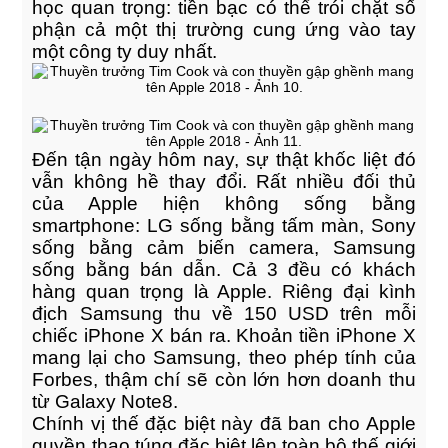
học quan trọng: tiền bạc có thể trói chặt số
phận cả một thị trường cung ứng vào tay
một công ty duy nhất.
Smart Flexible Visiting Card
UI Design
Đến tận ngày hôm nay, sự thật khốc liệt đó
vẫn không hề thay đổi. Rất nhiều đối thủ
của Apple hiện không sống bằng
smartphone: LG sống bằng tấm màn, Sony
sống bằng cảm biến camera, Samsung
sống bằng bán dẫn. Cả 3 đều có khách
hàng quan trọng là Apple. Riêng đại kình
địch Samsung thu về 150 USD trên mỗi
chiếc iPhone X bán ra. Khoản tiền iPhone X
mang lại cho Samsung, theo phép tính của
Forbes, thậm chí sẽ còn lớn hơn doanh thu
HTML 5 Presentation Design
từ Galaxy Note8.
UI Design
Chính vị thế đặc biệt này đã ban cho Apple
quyền thao túng đặc biệt lên toàn bộ thế giới