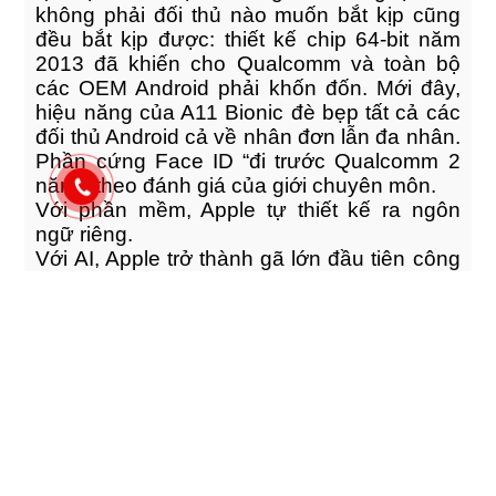
không phải đối thủ nào muốn bắt kịp cũng
đều bắt kịp được: thiết kế chip 64-bit năm
2013 đã khiến cho Qualcomm và toàn bộ
các OEM Android phải khốn đốn. Mới đây,
hiệu năng của A11 Bionic đè bẹp tất cả các
đối thủ Android cả về nhân đơn lẫn đa nhân.
Phần cứng Face ID “đi trước Qualcomm 2
năm”, theo đánh giá của giới chuyên môn.
Với phần mềm, Apple tự thiết kế ra ngôn
ngữ riêng.
Với AI, Apple trở thành gã lớn đầu tiên công
bố một nền tảng AI di động dễ phát triển khi
công bố CoreML tại WWDC 2017. Apple đã
tiên phong trợ lý ảo và giờ vẫn đang thuộc
cùng một top với Google và Amazon.
Samsung bị bỏ xa phía sau, còn Microsoft
dù bám đuổi nhưng lại không có đất diễn.
Với AR, Apple đã trở thành công ty đầu tiên
có thể thực sự phủ sóng thực tại ảo cho
người dùng cuối. Chắc chắn, Google không