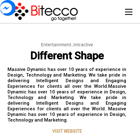
Entertainment
Intractive
22
6
20
Different Shape
OCTOBER
SEPTEMBER
JULY
2018
2018
2018
VINATA &
TYM – CHÍNH
BITECCO
Massive Dynamic has over 10 years of experience in
BITECCO KÍ
THỨC ĐƯA
TỔ
Design, Technology and Marketing. We take pride in
KẾT HỢP
PHẦN MỀM
CHỨC
delivering Intelligent Designs and Engaging
ĐỒNG
BIHRP VÀO
THAM
16
16
10
Experiences for clients all over the World.Massive
TRIỂN KHAI
HOẠT ĐỘNG
QUAN
Dynamic has over 10 years of experience in Design,
PHẦN MỀM
QUẢN LÝ
NGHỈ
MARCH
MARCH
JANUARY
Technology and Marketing. We take pride in
NHÂN SỰ –
NHÂN SỰ
MÁT
2018
2018
2018
delivering Intelligent Designs and Engaging
ENKEI SỬ
TỔNG
TRIỂN
BIHRP
CHO
Experiences for clients all over the World. Massive
DỤNG
CÔNG TY
KHAI
CBCNV
Dynamic has over 10 years of experience in Design,
PHẦN MỀM
VTC LỰA
BIHRP TẠI
NĂM
Technology and Marketing.
BI.CANTEEN
CHỌN
AROMA
2018
10
10
10
QUẢN LÝ
TRIỂN
BAY
VISIT WEBSITE
CĂNG TIN
KHAI
CANDLES
JANUARY
JANUARY
JANUARY
CHO CBCNV
GIẢI
CO., LTD
2018
2018
2018