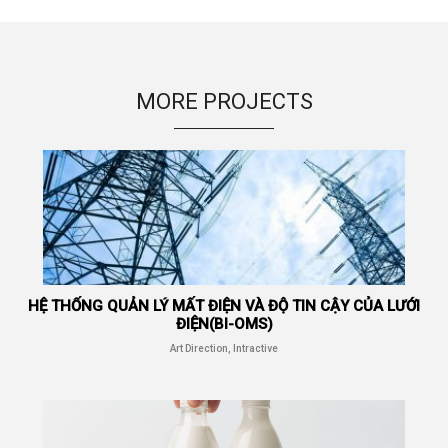
Art Direction, Intractive
MORE PROJECTS
Read More
Entertainment, Intractive
HỆ THỐNG QUẢN LÝ MẤT ĐIỆN VÀ ĐỘ TIN CẬY CỦA LƯỚI
ĐIỆN(BI-OMS)
Art Direction, Intractive